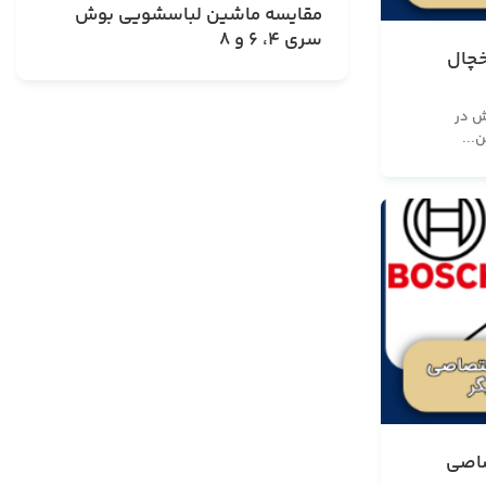
مقایسه ماشین لباسشویی بوش
سری 4، 6 و 8
خچال
ش در
...
صاصی