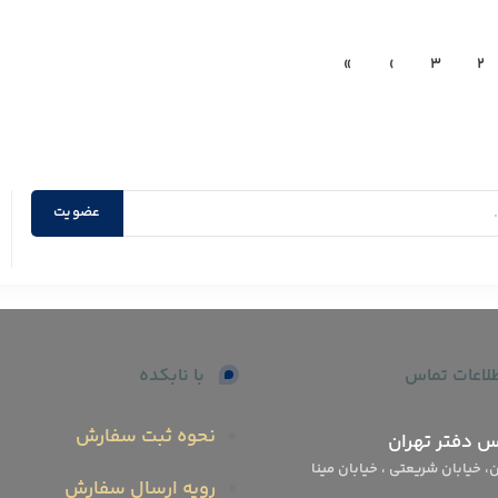
»
›
3
2
لاعات تماس
با نابکده
نحوه ثبت سفارش
س دفتر تهران
، خیابان شریعتی ، خیابان مینا
رویه ارسال سفارش