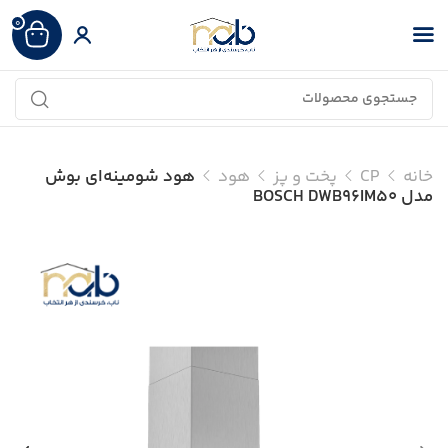
0
خانه
CP
پخت و پز
هود
هود شومینه‌ای بوش
مدل BOSCH DWB96IM50