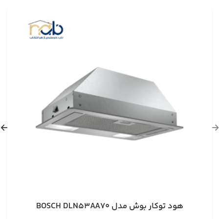
هود توکار بوش مدل BOSCH DLN53AA70